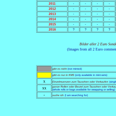
2011
-
-
-
-
2012
-
-
-
-
2013
-
-
-
-
2014
-
-
-
-
2015
-
-
-
-
2016
?
?
?
?
Bilder aller 2 Euro Sond
(Images from all 2 Euro commemo
gibt es nicht
(not minted)
gibt es nur in KMS
(only available in mint-sets)
x
Einzelmuenzen zum Tauschen oder Verkaufen
(sing
ganze Rollen oder Beutel zum Tauschen oder Verka
xx
(whole rolls or bags available for swapping or selling)
-
suche ich
(I am searching for)