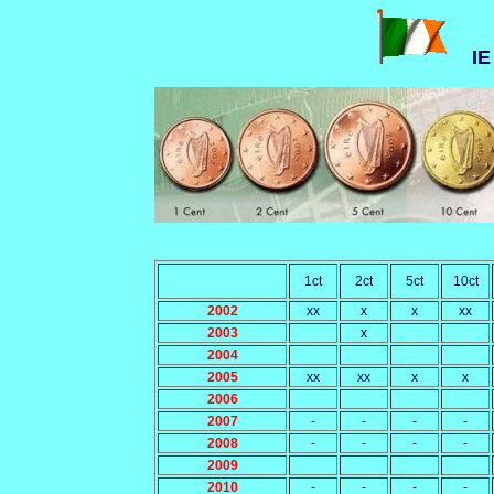
IE
1ct
2ct
5ct
10ct
2002
xx
x
x
xx
2003
x
2004
2005
xx
xx
x
x
2006
2007
-
-
-
-
2008
-
-
-
-
2009
2010
-
-
-
-